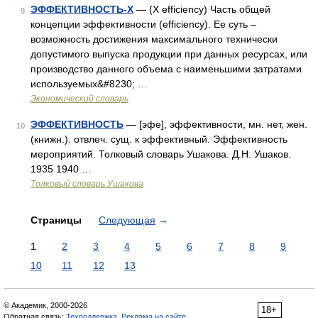
ЭФФЕКТИВНОСТЬ-Х
— (X efficiency) Часть общей
9
концепции эффективности (efficiency). Ее суть –
возможность достижения максимального технически
допустимого выпуска продукции при данных ресурсах, или
производство данного объема с наименьшими затратами
используемых&#8230; …
Экономический словарь
ЭФФЕКТИВНОСТЬ
— [эфе], эффективности, мн. нет, жен.
10
(книжн.). отвлеч. сущ. к эффективный. Эффективность
мероприятий. Толковый словарь Ушакова. Д.Н. Ушаков.
1935 1940 …
Толковый словарь Ушакова
Страницы
Следующая
→
1
2
3
4
5
6
7
8
9
10
11
12
13
© Академик, 2000-2026
18+
Обратная связь:
Техподдержка
,
Реклама на сайте