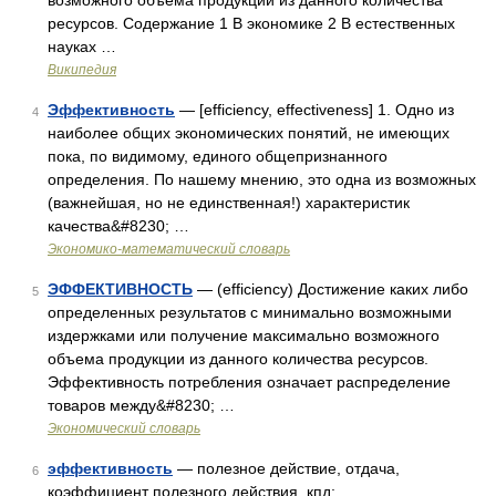
возможного объёма продукции из данного количества
ресурсов. Содержание 1 В экономике 2 В естественных
науках …
Википедия
Эффективность
— [efficiency, effectiveness] 1. Одно из
4
наиболее общих экономических понятий, не имеющих
пока, по видимому, единого общепризнанного
определения. По нашему мнению, это одна из возможных
(важнейшая, но не единственная!) характеристик
качества&#8230; …
Экономико-математический словарь
ЭФФЕКТИВНОСТЬ
— (efficiency) Достижение каких либо
5
определенных результатов с минимально возможными
издержками или получение максимально возможного
объема продукции из данного количества ресурсов.
Эффективность потребления означает распределение
товаров между&#8230; …
Экономический словарь
эффективность
— полезное действие, отдача,
6
коэффициент полезного действия, кпд;